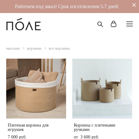
Работаем под заказ! Срок изготовления 5-7 дней
магазин
>
корзины
>
все корзины
Плетеная корзина для
Корзины с плетеными
игрушек
ручками
7 000 pуб.
от 3 600 pуб.